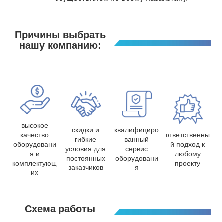
Причины выбрать
нашу компанию:
высокое
скидки и
квалифициро
качество
ответственны
гибкие
ванный
оборудовани
й подход к
условия для
сервис
я и
любому
постоянных
оборудовани
комплектующ
проекту
заказчиков
я
их
Схема работы