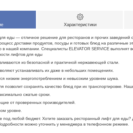
ие
Характеристики
ля еды — отличное решение для ресторанов и прочих заведений 
оцесс доставки продуктов, посуды и готовых блюд на различные э
о в нашей компании. Специалисты ELEVATOR SERVICE выполнят в
ности лифтов для еды
авливаются из безопасной и практичной нержавеющей стали.
зволяют устанавливать их даже в небольших помещениях.
тся низким энергопотреблением и невысоким уровнем шума.
ля позволит сохранять качество блюд при их транспортировке. На
аксимально сжатые сроки.
ющие от проверенных производителей.
ном уровне.
 под любой бюджет. Хотите заказать ресторанный лифт для еды? Дл
Подробности можно уточнить у менеджера в телефонном режиме.