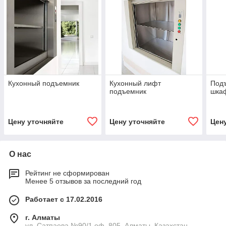
Кухонный подъемник
Кухонный лифт
Подъ
подъемник
шка
Цену уточняйте
Цену уточняйте
Цен
О нас
Рейтинг не сформирован
Менее 5 отзывов за последний год
Работает с 17.02.2016
г. Алматы
ул. Сатпаева №90/1 оф. 805, Алматы, Казахстан