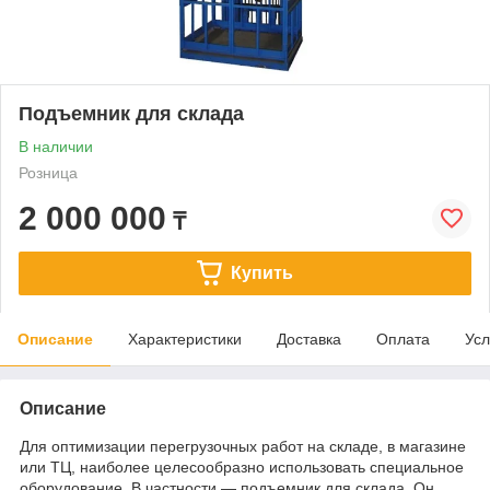
Подъемник для склада
В наличии
Розница
2 000 000
₸
Купить
Описание
Характеристики
Доставка
Оплата
Усл
Описание
Для оптимизации перегрузочных работ на складе, в магазине
или ТЦ, наиболее целесообразно использовать специальное
оборудование. В частности — подъемник для склада. Он